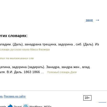
зане
угих словарях:
ладим. (Даль), занадрана трещина, задорина , сиб. (Даль). Из
словарь русского языка Макса Фасмера
ілих та маловживаних слів
епина, задорина (задирать). Занадра, зандра жен., влад.
Даля. В.И. Даль. 1863 1866 …
Толковый словарь Даля
ка
,
Реклама на сайте
18+
omla,
Drupal,
WordPress, MODx.