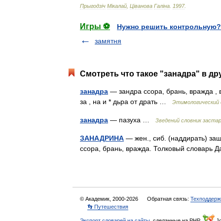
Прыгодз
і
ч
М
і
калай
,
Ц
і
ванова
Гал
і
на
.
1997
.
Игры ⚽
Нужно решить контрольную?
замятня
Смотреть что такое "занадра" в др
занадра
— зандра ссора, брань, вражда , в
за , на и * дьра от драть …
Этимологический 
занадра
— пазуха …
Зведений словник застар
ЗАНАДРИНА
— жен., сиб. (наддирать) защ
ссора, брань, вражда. Толковый словарь 
© Академик, 2000-2026
Обратная связь:
Техподдерж
👣 Путешествия
Экспорт словарей на сайты
, сделанные на PHP,
Jo