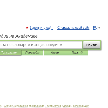
Запомнить сайт
Словарь на свой сайт
RU
едии на Академике
Найти!
Толкования
Переводы
Книги
Игры ⚽
к
. -
Менск:
Беларускае
выдавецтва
Таварыства
«
Хата
»
.
Укладальн
і
к
і
: