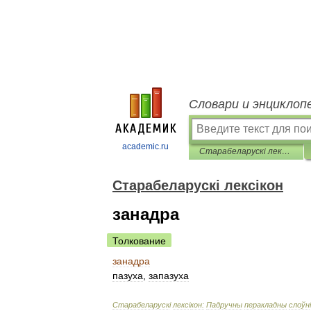
Словари и энциклоп
academic.ru
Старабеларускі лексікон
Старабеларускі лексікон
занадра
Толкование
занадра
пазуха
,
запазуха
Старабеларуск
і
лекс
і
кон:
Падручны
перакладны
слоўн
і